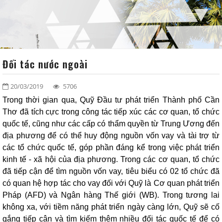
VĂN BẢN
ĐỐI TÁC - KHÁCH HÀNG
LIÊN HỆ
Đối tác nước ngoài
SƠ ĐỒ TỔ CHỨC
20/03/2019
5706
Trong thời gian qua, Quỹ Đầu tư phát triển Thành phố Cần
Thơ đã tích cực trong công tác tiếp xúc các cơ quan, tổ chức
quốc tế, cũng như các cấp có thẩm quyền từ Trung Ương đến
địa phương để có thể huy động nguồn vốn vay và tài trợ từ
các tổ chức quốc tế, góp phần đáng kể trong việc phát triển
kinh tế - xã hội của địa phương. Trong các cơ quan, tổ chức
đã tiếp cận để tìm nguồn vốn vay, tiêu biểu có 02 tổ chức đã
có quan hệ hợp tác cho vay đối với Quỹ là Cơ quan phát triển
Pháp (AFD) và Ngân hàng Thế giới (WB). Trong tương lai
không xa, với tiềm năng phát triển ngày càng lớn, Quỹ sẽ cố
gắng tiếp cận và tìm kiếm thêm nhiều đối tác quốc tế để có