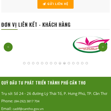
GỬI LIÊN HỆ
ĐƠN VỊ LIÊN KẾT - KHÁCH HÀNG
<
>
QUỸ ĐẦU TƯ PHÁT TRIỂN THÀNH PHỐ CẦN THƠ
Trụ sở: Số 24 - 26 đường Lý Thái Tổ, P. Hưng Phú, TP. Cần Thơ
Phone:
(84-292) 3817 704
Email:
cadif@cantho.gov.vn