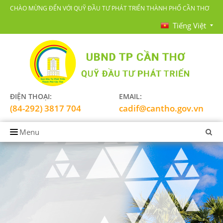
CHÀO MỪNG ĐẾN VỚI QUỸ ĐẦU TƯ PHÁT TRIỂN THÀNH PHỐ CẦN THƠ
Tiếng Việt
ĐIỆN THOẠI:
EMAIL:
(84-292) 3817 704
cadif@cantho.gov.vn
Menu
TRANG CHỦ
GIỚI THIỆU
LĨNH VỰC HOẠT ĐỘNG
TIN TỨC