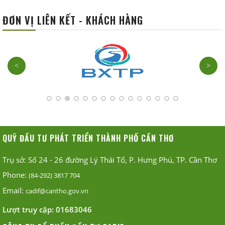
ĐƠN VỊ LIÊN KẾT - KHÁCH HÀNG
<
>
QUỸ ĐẦU TƯ PHÁT TRIỂN THÀNH PHỐ CẦN THƠ
Trụ sở: Số 24 - 26 đường Lý Thái Tổ, P. Hưng Phú, TP. Cần Thơ
Phone:
(84-292) 3817 704
Email:
cadif@cantho.gov.vn
Lượt truy cập:
01683046