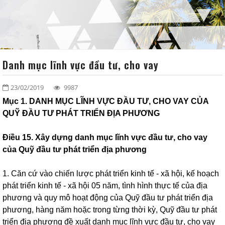
VĂN BẢN
ĐỐI TÁC - KHÁCH HÀNG
LIÊN HỆ
Danh mục lĩnh vực đầu tư, cho vay
SƠ ĐỒ TỔ CHỨC
23/02/2019
9987
Mục 1. DANH MỤC LĨNH VỰC ĐẦU TƯ, CHO VAY CỦA
QUỸ ĐẦU TƯ PHÁT TRIỂN ĐỊA PHƯƠNG
Điều 15. Xây dựng danh mục lĩnh vực đầu tư, cho vay
của Quỹ đầu tư phát triển địa phương
1. Căn cứ vào chiến lược phát triển kinh tế - xã hội, kế hoạch
phát triển kinh tế - xã hội 05 năm, tình hình thực tế của địa
phương và quy mô hoạt động của Quỹ đầu tư phát triển địa
phương, hàng năm hoặc trong từng thời kỳ, Quỹ đầu tư phát
triển địa phương đề xuất danh mục lĩnh vực đầu tư, cho vay