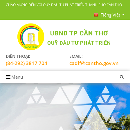
CHÀO MỪNG ĐẾN VỚI QUỸ ĐẦU TƯ PHÁT TRIỂN THÀNH PHỐ CẦN THƠ
Tiếng Việt
ĐIỆN THOẠI:
EMAIL:
(84-292) 3817 704
cadif@cantho.gov.vn
Menu
TRANG CHỦ
GIỚI THIỆU
LĨNH VỰC HOẠT ĐỘNG
TIN TỨC