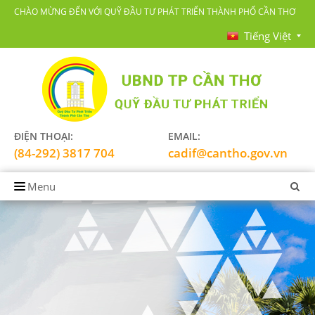
CHÀO MỪNG ĐẾN VỚI QUỸ ĐẦU TƯ PHÁT TRIỂN THÀNH PHỐ CẦN THƠ
Tiếng Việt
ĐIỆN THOẠI:
EMAIL:
(84-292) 3817 704
cadif@cantho.gov.vn
Menu
TRANG CHỦ
GIỚI THIỆU
LĨNH VỰC HOẠT ĐỘNG
TIN TỨC