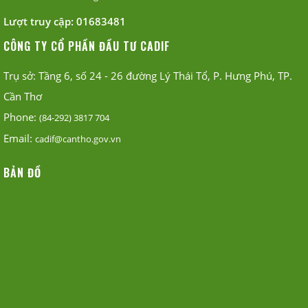
Lượt truy cập:
01683481
CÔNG TY CỔ PHẦN ĐẦU TƯ CADIF
Trụ sở: Tầng 6, số 24 - 26 đường Lý Thái Tổ, P. Hưng Phú, TP.
Cần Thơ
Phone:
(84-292) 3817 704
Email:
cadif@cantho.gov.vn
BẢN ĐỒ