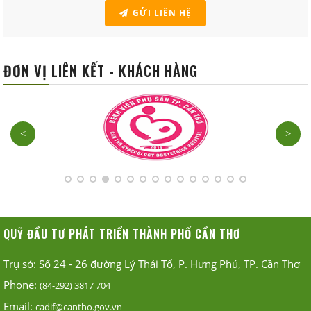
GỬI LIÊN HỆ
ĐƠN VỊ LIÊN KẾT - KHÁCH HÀNG
<
>
QUỸ ĐẦU TƯ PHÁT TRIỂN THÀNH PHỐ CẦN THƠ
Trụ sở: Số 24 - 26 đường Lý Thái Tổ, P. Hưng Phú, TP. Cần Thơ
Phone:
(84-292) 3817 704
Email:
cadif@cantho.gov.vn