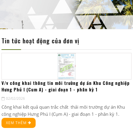
VĂN BẢN
ĐỐI TÁC - KHÁCH HÀNG
LIÊN HỆ
Tin tức hoạt động của đơn vị
SƠ ĐỒ TỔ CHỨC
V/v công khai thông tin môi trường dự án Khu Công nghiệp
Hưng Phú I (Cum A) - giai đoạn 1 - phân kỳ 1
02/02/2026
Công khai kết quả quan trắc chất thải môi trường dự án Khu
công nghiệp Hưng Phú I (Cụm A) - giai đoạn 1 - phân kỳ 1.
XEM THÊM