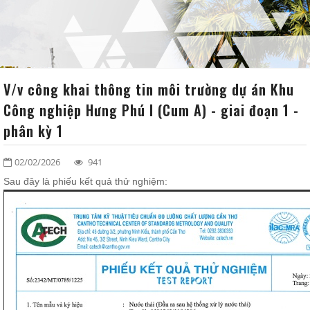
VĂN BẢN
ĐỐI TÁC - KHÁCH HÀNG
LIÊN HỆ
V/v công khai thông tin môi trường dự án Khu
Công nghiệp Hưng Phú I (Cum A) - giai đoạn 1 -
SƠ ĐỒ TỔ CHỨC
phân kỳ 1
02/02/2026
941
Sau đây là phiếu kết quả thử nghiệm: