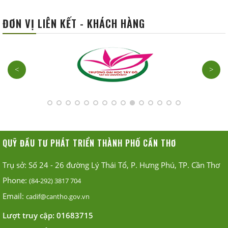
ĐƠN VỊ LIÊN KẾT - KHÁCH HÀNG
<
>
QUỸ ĐẦU TƯ PHÁT TRIỂN THÀNH PHỐ CẦN THƠ
Trụ sở: Số 24 - 26 đường Lý Thái Tổ, P. Hưng Phú, TP. Cần Thơ
Phone:
(84-292) 3817 704
Email:
cadif@cantho.gov.vn
Lượt truy cập:
01683715