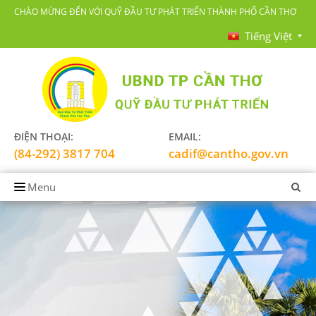
CHÀO MỪNG ĐẾN VỚI QUỸ ĐẦU TƯ PHÁT TRIỂN THÀNH PHỐ CẦN THƠ
Tiếng Việt
ĐIỆN THOẠI:
EMAIL:
(84-292) 3817 704
cadif@cantho.gov.vn
Menu
TRANG CHỦ
GIỚI THIỆU
LĨNH VỰC HOẠT ĐỘNG
TIN TỨC