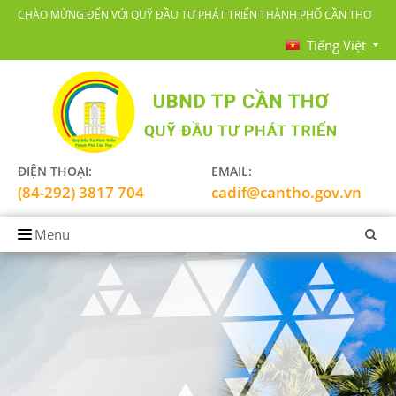
CHÀO MỪNG ĐẾN VỚI QUỸ ĐẦU TƯ PHÁT TRIỂN THÀNH PHỐ CẦN THƠ
Tiếng Việt
ĐIỆN THOẠI:
EMAIL:
(84-292) 3817 704
cadif@cantho.gov.vn
Menu
TRANG CHỦ
GIỚI THIỆU
LĨNH VỰC HOẠT ĐỘNG
TIN TỨC