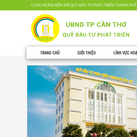
CHÀO MỪNG ĐẾN VỚI QUỸ ĐẦU TƯ PHÁT TRIỂN THÀNH PHỐ
TRANG CHỦ
GIỚI THIỆU
LĨNH VỰC HO