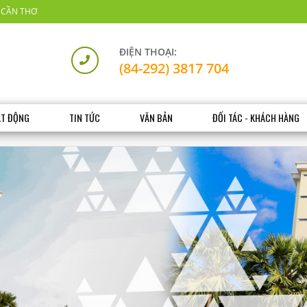
 CẦN THƠ
ĐIỆN THOẠI:
(84-292) 3817 704
ẠT ĐỘNG
TIN TỨC
VĂN BẢN
ĐỐI TÁC - KHÁCH HÀNG