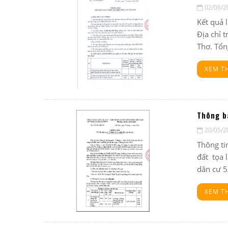
02/06/2
Kết quả 
Địa chỉ 
Thơ. Tổn
XEM 
Thông bá
20/05/2
Thông ti
đất tọa 
dân cư 5
XEM 