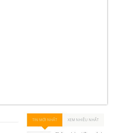
Giới hạn đầu tư
y thác
Vốn hoạt động của Quỹ
TIN MỚI NHẤT
XEM NHIỀU NHẤT