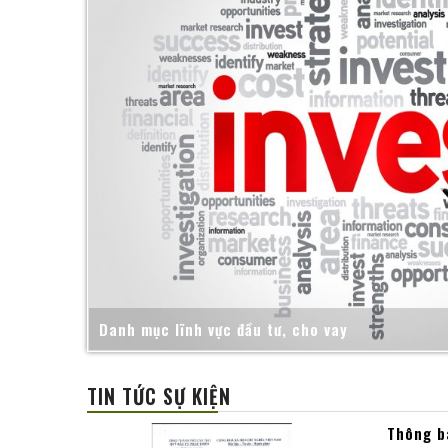
Danh mục lĩnh vực đầu tư, cho vay
TIN TỨC SỰ KIỆN
Thông bá