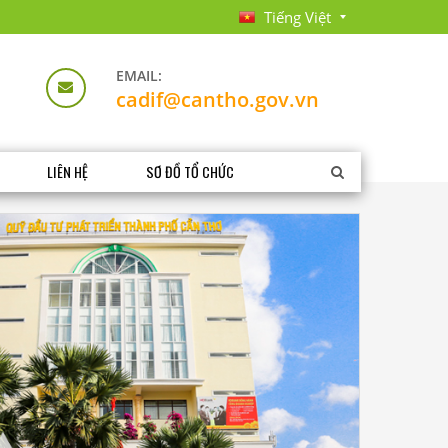
Tiếng Việt
EMAIL:
cadif@cantho.gov.vn
LIÊN HỆ
SƠ ĐỒ TỔ CHỨC