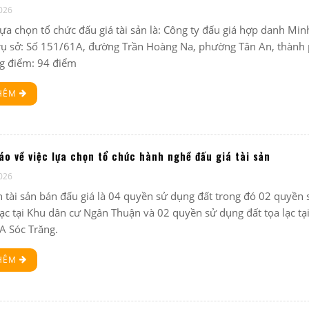
026
lựa chọn tổ chức đấu giá tài sản là: Công ty đấu giá hợp danh Min
trụ sở: Số 151/61A, đường Trần Hoàng Na, phường Tân An, thành
g điểm: 94 điểm
THÊM
o về việc lựa chọn tổ chức hành nghề đấu giá tài sản
026
n tài sản bán đấu giá là 04 quyền sử dụng đất trong đó 02 quyền
lạc tại Khu dân cư Ngân Thuận và 02 quyền sử dụng đất tọa lạc tạ
A Sóc Trăng.
THÊM