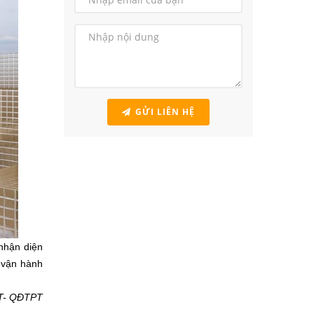
GỬI LIÊN HỆ
hận diện
 vận hành
T- QĐTPT