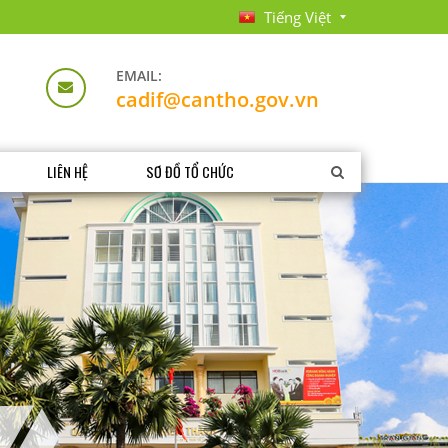
Tiếng Việt
EMAIL:
cadif@cantho.gov.vn
LIÊN HỆ
SƠ ĐỒ TỔ CHỨC