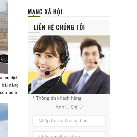
MẠNG XÃ HỘI
LIÊN HỆ CHÚNG TÔI
c vụ dịch
c bãi nâng
òn bố trí
* Thông tin khách hàng
.
Anh
Chị