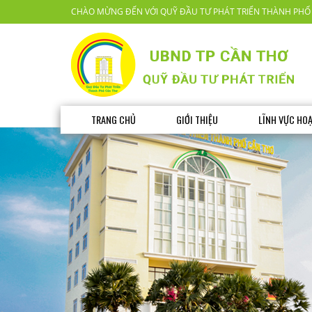
CHÀO MỪNG ĐẾN VỚI QUỸ ĐẦU TƯ PHÁT TRIỂN THÀNH PHỐ
TRANG CHỦ
GIỚI THIỆU
LĨNH VỰC HO