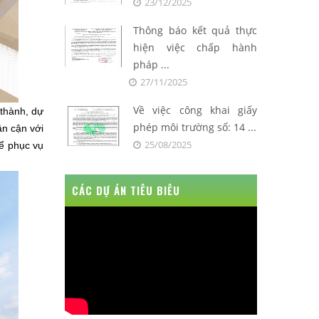
23/12/2025
Thông báo kết quả thực
hiện việc chấp hành
pháp ...
27/11/2025
Về việc công khai giấy
thành, dự
phép môi trường số: 14 ...
ân cận với
25/08/2025
để phục vụ
CÁC DỰ ÁN TIÊU BIÊU