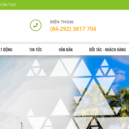
 CẦN THƠ
ĐIỆN THOẠI:
(84-292) 3817 704
ẠT ĐỘNG
TIN TỨC
VĂN BẢN
ĐỐI TÁC - KHÁCH HÀNG