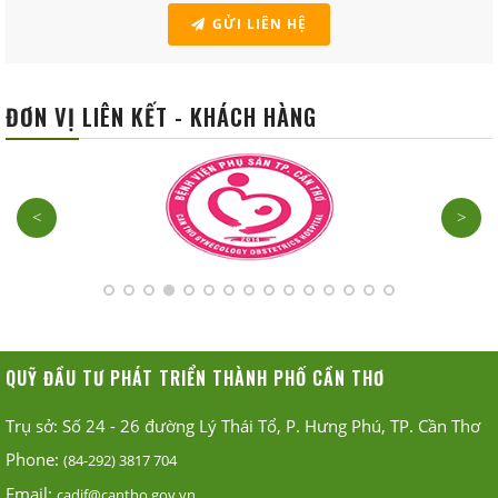
GỬI LIÊN HỆ
ĐƠN VỊ LIÊN KẾT - KHÁCH HÀNG
<
>
QUỸ ĐẦU TƯ PHÁT TRIỂN THÀNH PHỐ CẦN THƠ
Trụ sở: Số 24 - 26 đường Lý Thái Tổ, P. Hưng Phú, TP. Cần Thơ
Phone:
(84-292) 3817 704
Email:
cadif@cantho.gov.vn