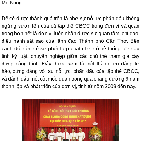
Me Kong
Để có được thành quả trên là nhờ sự nỗ lực phấn đấu không
ngừng vươn lên của cả tập thể CBCC trong đơn vị và quan
trọng hơn hết là đơn vị luôn nhận được sự quan tâm, chỉ đạo,
điều hành sát sao của lãnh đạo Thành phố Cần Thơ. Bên
cạnh đó, còn có sự phối hợp chặt chẽ, có hệ thống, đề cao
tính kỷ luật, chuyên nghiệp giữa các chủ thể tham gia xây
dựng công trình. Đây được xem là một thành tựu đáng tự
hào, xứng đáng với sự nỗ lực, phấn đấu của tập thể CBCC,
và đánh dấu một cột mốc quan trọng qua chặng đường 9 năm
thành lập và phát triển của đơn vị, tính từ năm 2009 đến nay.