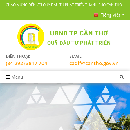
CHÀO MỪNG ĐẾN VỚI QUỸ ĐẦU TƯ PHÁT TRIỂN THÀNH PHỐ CẦN THƠ
Tiếng Việt
ĐIỆN THOẠI:
EMAIL:
(84-292) 3817 704
cadif@cantho.gov.vn
Menu
TRANG CHỦ
GIỚI THIỆU
LĨNH VỰC HOẠT ĐỘNG
TIN TỨC