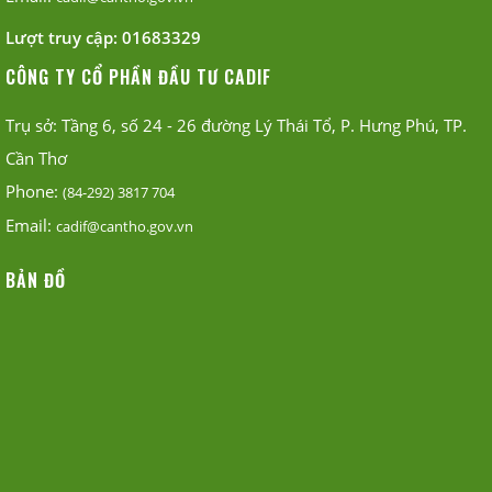
Lượt truy cập:
01683329
CÔNG TY CỔ PHẦN ĐẦU TƯ CADIF
Trụ sở: Tầng 6, số 24 - 26 đường Lý Thái Tổ, P. Hưng Phú, TP.
Cần Thơ
Phone:
(84-292) 3817 704
Email:
cadif@cantho.gov.vn
BẢN ĐỒ