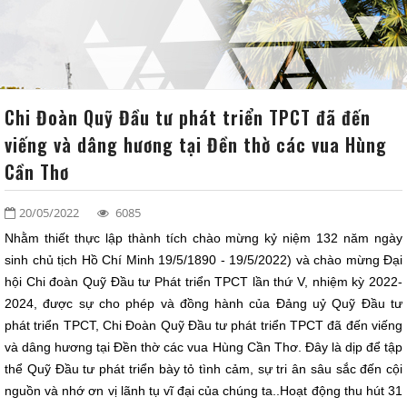
VĂN BẢN
ĐỐI TÁC - KHÁCH HÀNG
LIÊN HỆ
Chi Đoàn Quỹ Đầu tư phát triển TPCT đã đến
viếng và dâng hương tại Đền thờ các vua Hùng
SƠ ĐỒ TỔ CHỨC
Cần Thơ
20/05/2022
6085
Nhằm thiết thực lập thành tích chào mừng kỷ niệm 132 năm ngày
sinh chủ tịch Hồ Chí Minh 19/5/1890 - 19/5/2022) và chào mừng Đại
hội Chi đoàn Quỹ Đầu tư Phát triển TPCT lần thứ V, nhiệm kỳ 2022-
2024, được sự cho phép và đồng hành của Đảng uỷ Quỹ Đầu tư
phát triển TPCT, Chi Đoàn Quỹ Đầu tư phát triển TPCT đã đến viếng
và dâng hương tại Đền thờ các vua Hùng Cần Thơ. Đây là dịp để tập
thể Quỹ Đầu tư phát triển bày tỏ tình cảm, sự tri ân sâu sắc đến cội
nguồn và nhớ ơn vị lãnh tụ vĩ đại của chúng ta..Hoạt động thu hút 31