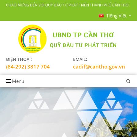
CHÀO MỪNG ĐẾN VỚI QUỸ ĐẦU TƯ PHÁT TRIỂN THÀNH PHỐ CẦN THƠ
Tiếng Việt
ĐIỆN THOẠI:
EMAIL:
(84-292) 3817 704
cadif@cantho.gov.vn
Menu
TRANG CHỦ
GIỚI THIỆU
LĨNH VỰC HOẠT ĐỘNG
TIN TỨC