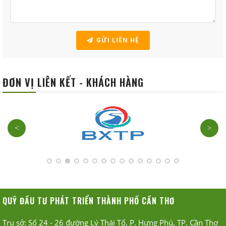
GỬI LIÊN HỆ
ĐƠN VỊ LIÊN KẾT - KHÁCH HÀNG
<
>
QUỸ ĐẦU TƯ PHÁT TRIỂN THÀNH PHỐ CẦN THƠ
Trụ sở: Số 24 - 26 đường Lý Thái Tổ, P. Hưng Phú, TP. Cần Thơ